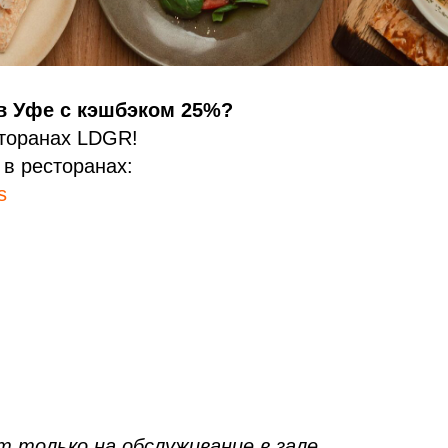
в Уфе с кэшбэком 25%?
сторанах LDGR!
 в ресторанах:
s
т только на обслуживание в зале.