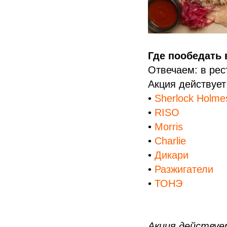
Где пообедать 
Отвечаем: в ре
Акция действует
•
Sherlock Holme
•
RISO
•
Morris
•
Charlie
•
Дикари
•
Разжигатели
•
ТОНЭ
Акция действуе